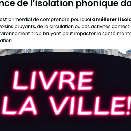
ce de l’isolation phonique d
il est primordial de comprendre pourquoi
améliorer l iso
isins bruyants, de la circulation ou des activités domestiq
vironnement trop bruyant peut impacter la santé mental
ation.